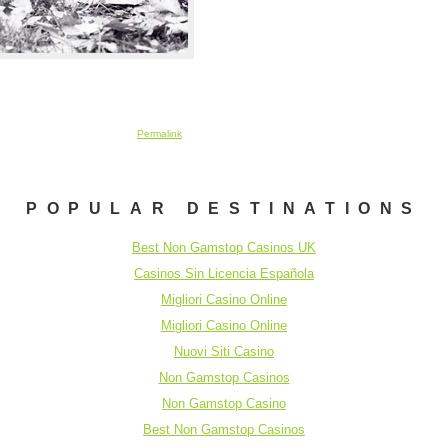
Permalink
POPULAR DESTINATIONS
Best Non Gamstop Casinos UK
Casinos Sin Licencia Española
Migliori Casino Online
Migliori Casino Online
Nuovi Siti Casino
Non Gamstop Casinos
Non Gamstop Casino
Best Non Gamstop Casinos