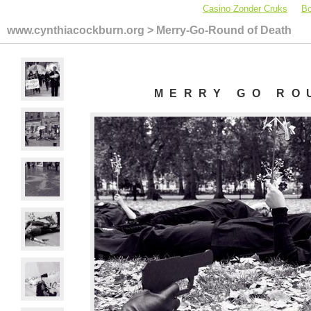
Casino Zonder Cruks
Bo
www.cynthiacockburn.org
>
Merry-Go-Round of Death
MERRY GO RO