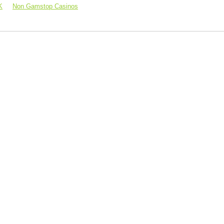
K
Non Gamstop Casinos