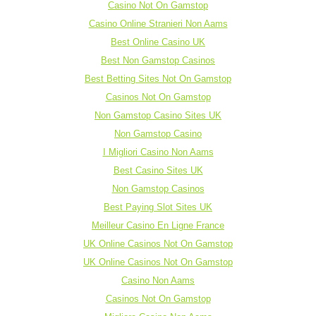
Casino Not On Gamstop
Casino Online Stranieri Non Aams
Best Online Casino UK
Best Non Gamstop Casinos
Best Betting Sites Not On Gamstop
Casinos Not On Gamstop
Non Gamstop Casino Sites UK
Non Gamstop Casino
I Migliori Casino Non Aams
Best Casino Sites UK
Non Gamstop Casinos
Best Paying Slot Sites UK
Meilleur Casino En Ligne France
UK Online Casinos Not On Gamstop
UK Online Casinos Not On Gamstop
Casino Non Aams
Casinos Not On Gamstop