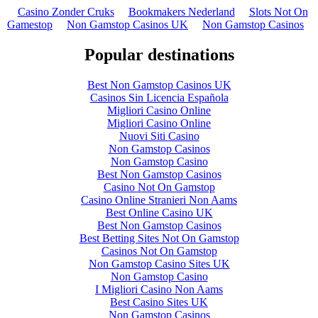
Casino Zonder Cruks
Bookmakers Nederland
Slots Not On
Gamestop
Non Gamstop Casinos UK
Non Gamstop Casinos
Popular destinations
Best Non Gamstop Casinos UK
Casinos Sin Licencia Española
Migliori Casino Online
Migliori Casino Online
Nuovi Siti Casino
Non Gamstop Casinos
Non Gamstop Casino
Best Non Gamstop Casinos
Casino Not On Gamstop
Casino Online Stranieri Non Aams
Best Online Casino UK
Best Non Gamstop Casinos
Best Betting Sites Not On Gamstop
Casinos Not On Gamstop
Non Gamstop Casino Sites UK
Non Gamstop Casino
I Migliori Casino Non Aams
Best Casino Sites UK
Non Gamstop Casinos