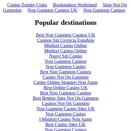
Casino Zonder Cruks
Bookmakers Nederland
Slots Not On
Gamestop
Non Gamstop Casinos UK
Non Gamstop Casinos
Popular destinations
Best Non Gamstop Casinos UK
Casinos Sin Licencia Española
Migliori Casino Online
Migliori Casino Online
Nuovi Siti Casino
Non Gamstop Casinos
Non Gamstop Casino
Best Non Gamstop Casinos
Casino Not On Gamstop
Casino Online Stranieri Non Aams
Best Online Casino UK
Best Non Gamstop Casinos
Best Betting Sites Not On Gamstop
Casinos Not On Gamstop
Non Gamstop Casino Sites UK
Non Gamstop Casino
I Migliori Casino Non Aams
Best Casino Sites UK
Non Gamstop Casinos