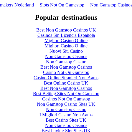
makers Nederland
Slots Not On Gamestop
Non Gamstop Casino
Popular destinations
Best Non Gamstop Casinos UK
Casinos Sin Licencia Española
Migliori Casino Online
Migliori Casino Online
Nuovi Siti Casino
Non Gamstop Casinos
Non Gamstop Casino
Best Non Gamstop Casinos
Casino Not On Gamstop
Casino Online Stranieri Non Aams
Best Online Casino UK
Best Non Gamstop Casinos
Best Betting Sites Not On Gamstop
Casinos Not On Gamstop
Non Gamstop Casino Sites UK
Non Gamstop Casino
I Migliori Casino Non Aams
Best Casino Sites UK
Non Gamstop Casinos
Best Paying Slot Sites UK