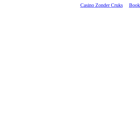
Casino Zonder Cruks
Book