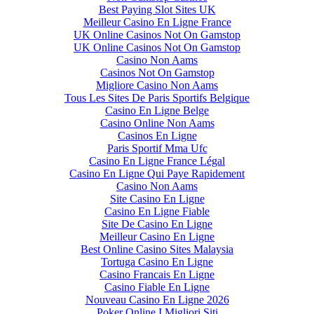
Best Paying Slot Sites UK
Meilleur Casino En Ligne France
UK Online Casinos Not On Gamstop
UK Online Casinos Not On Gamstop
Casino Non Aams
Casinos Not On Gamstop
Migliore Casino Non Aams
Tous Les Sites De Paris Sportifs Belgique
Casino En Ligne Belge
Casino Online Non Aams
Casinos En Ligne
Paris Sportif Mma Ufc
Casino En Ligne France Légal
Casino En Ligne Qui Paye Rapidement
Casino Non Aams
Site Casino En Ligne
Casino En Ligne Fiable
Site De Casino En Ligne
Meilleur Casino En Ligne
Best Online Casino Sites Malaysia
Tortuga Casino En Ligne
Casino Francais En Ligne
Casino Fiable En Ligne
Nouveau Casino En Ligne 2026
Poker Online I Migliori Siti