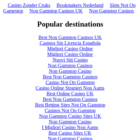
Casino Zonder Cruks
Bookmakers Nederland
Slots Not On
Gamestop
Non Gamstop Casinos UK
Non Gamstop Casinos
Popular destinations
Best Non Gamstop Casinos UK
Casinos Sin Licencia Española
Migliori Casino Online
Migliori Casino Online
Nuovi Siti Casino
Non Gamstop Casinos
Non Gamstop Casino
Best Non Gamstop Casinos
Casino Not On Gamstop
Casino Online Stranieri Non Aams
Best Online Casino UK
Best Non Gamstop Casinos
Best Betting Sites Not On Gamstop
Casinos Not On Gamstop
Non Gamstop Casino Sites UK
Non Gamstop Casino
I Migliori Casino Non Aams
Best Casino Sites UK
Non Gamstop Casinos